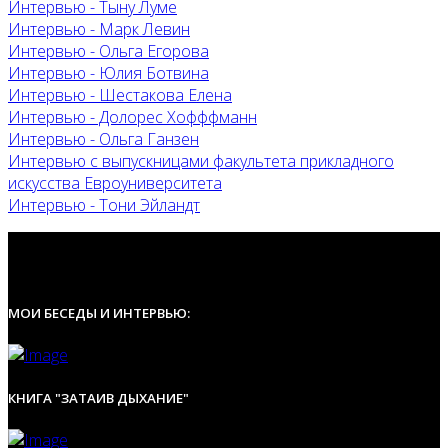
Интервью - Тыну Луме
Интервью - Марк Левин
Интервью - Ольга Егорова
Интервью - Юлия Ботвина
Интервью - Шестакова Елена
Интервью - Долорес Хофффманн
Интервью - Ольга Ганзен
Интервью с выпускницами факультета прикладного
искусства Евроуниверситета
Интервью - Тони Эйландт
МОИ БЕСЕДЫ И ИНТЕРВЬЮ:
КНИГА "ЗАТАИВ ДЫХАНИЕ"