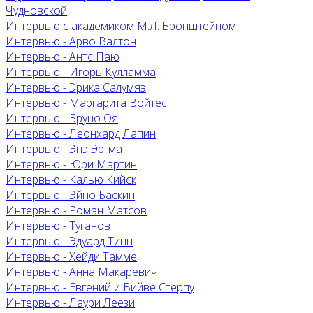
Чудновской
Интервью с академиком М.Л. Бронштейном
Интервью - Арво Валтон
Интервью - Антс Паю
Интервью - Игорь Кулламма
Интервью - Эрика Салумяэ
Интервью - Маргарита Войтес
Интервью - Бруно Оя
Интервью - Леонхард Лапин
Интервью - Энэ Эргма
Интервью - Юри Мартин
Интервью - Калью Кийск
Интервью - Эйно Баскин
Интервью - Роман Матсов
Интервью - Туганов
Интервью - Эдуард Тинн
Интервью - Хейди Тамме
Интервью - Анна Макаревич
Интервью - Евгений и Вийве Стерпу
Интервью - Лаури Леези