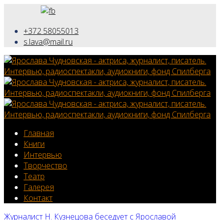
+372 58055013
s.lava@mail.ru
Главная
Книги
Интервью
Творчество
Театр
Галерея
Контакт
Журналист Н. Кузнецова беседует с Ярославой