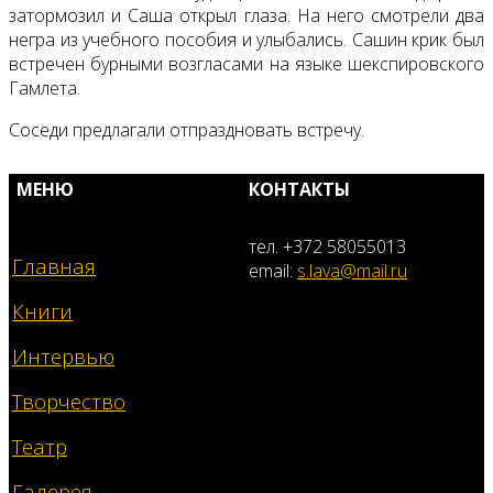
затормозил и Саша открыл глаза. На него смотрели два
негра из учебного пособия и улыбались. Сашин крик был
встречен бурными возгласами на языке шекспировского
Гамлета.
Соседи предлагали отпраздновать встречу.
МЕНЮ
КОНТАКТЫ
тел. +372 58055013
Главная
email:
s.lava@mail.ru
Книги
Интервью
Творчество
Театр
Галерея