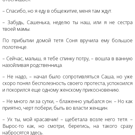
– Спасибо, но я еду в общежитие, меня там ждут.
– Забудь, Сашенька, неделю ты наш, или я не сестра
твоей мамы.
По прибытии домой тетя Соня вручила ему большое
полотенце.
– Сейчас, малыш, я тебе спинку потру, – вошла в ванную
назойливая родственница.
– Не надо, – начал было сопротивляться Саша, но уже
скоро понял бесполезность своего протеста, успокоился
и покорился еще одному женскому прикосновению.
– Не много ли за сутки, – блаженно улыбался он. – Но как
приятно, черт побери, быть во власти женщин.
– Ух ты, мой красавчик! – щебетала возле него тетя. –
Вырос-то как, но смотри, берегись, на такого сразу
набросятся здесь.