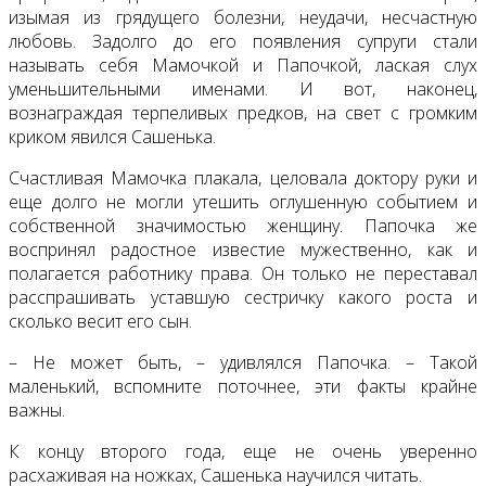
изымая из грядущего болезни, неудачи, несчастную
любовь. Задолго до его появления супруги стали
называть себя Мамочкой и Папочкой, лаская слух
уменьшительными именами. И вот, наконец,
вознаграждая терпеливых предков, на свет с громким
криком явился Сашенька.
Счастливая Мамочка плакала, целовала доктору руки и
еще долго не могли утешить оглушенную событием и
собственной значимостью женщину. Папочка же
воспринял радостное известие мужественно, как и
полагается работнику права. Он только не переставал
расспрашивать уставшую сестричку какого роста и
сколько весит его сын.
– Не может быть, – удивлялся Папочка. – Такой
маленький, вспомните поточнее, эти факты крайне
важны.
К концу второго года, еще не очень уверенно
расхаживая на ножках, Сашенька научился читать.