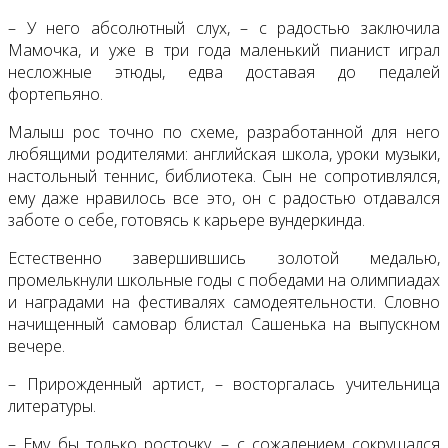
– У него абсолютный слух, – с радостью заключила
Мамочка, и уже в три года маленький пианист играл
несложные этюды, едва доставая до педалей
фортепьяно.
Малыш рос точно по схеме, разработанной для него
любящими родителями: английская школа, уроки музыки,
настольный теннис, библиотека. Сын не сопротивлялся,
ему даже нравилось все это, он с радостью отдавался
заботе о себе, готовясь к карьере вундеркинда.
Естественно завершившись золотой медалью,
промелькнули школьные годы с победами на олимпиадах
и наградами на фестивалях самодеятельности. Словно
начищенный самовар блистал Сашенька на выпускном
вечере.
– Прирожденный артист, – восторгалась учительница
литературы.
– Ему бы только росточку, – с сожалением сокрушался