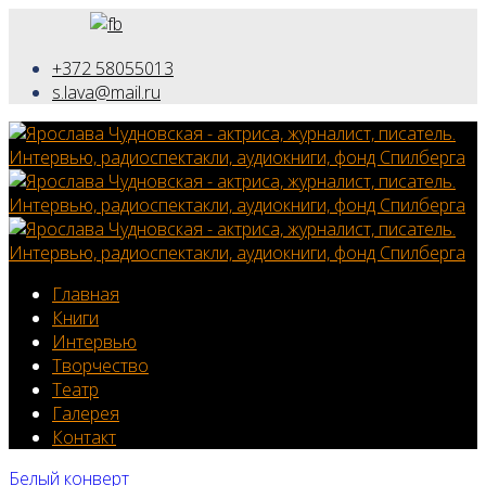
+372 58055013
s.lava@mail.ru
Главная
Книги
Интервью
Творчество
Театр
Галерея
Контакт
Белый конверт