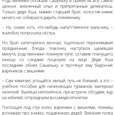
Родственники обожали Сашеньку и принесли все самое
ценное: жизненный опыт и припрятанные деликатесы.
Только дядя Яша, мамин старший брат, холостяк-химик
ничего не собирался дарить племяннику.
– Ну, скажи хоть что-нибудь напутственное мальчику, –
жалобно попросила сестра.
Но брат категорично молчал, тщательно пережевывая
праздничные блюда. Наконец наступила щемящая
минута, родственники покинули купе, оставив плачущего
юношу со следами поцелуев на лице. Дядя Яша
последним обнял Сашеньку и протянул ему бидончик
вареников с вишнями.
– Сам химичил, угощайся, милый, путь не близкий, а это –
учебное пособие для начинающих гурманов, материал
нелегкий. Выпиши непонятное, при встрече обсудим, жду
на юбилей, отпразднуем восьмидесятилетие.
Поглощая под стук колес вареники с вишнями, племяш
вспомнил про книжку, подаренную дядей. Верхняя полка