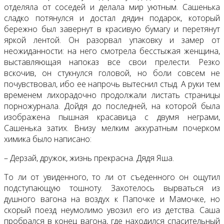
отделяла от соседей и делала мир уютным. Сашенька
сладко потянулся и достал дядин подарок, который
бережно был завернут в красивую бумагу и перетянут
яркой лентой. Он разорвал упаковку и замер от
неожиданности: на него смотрела бесстыжая женщина,
выставляющая напоказ все свои прелести. Резко
вскочив, он стукнулся головой, но боли совсем не
почувствовал, ибо ее напрочь вытеснил стыд. А руки тем
временем лихорадочно продолжали листать страницы
порножурнала. Дойдя до последней, на которой была
изображена пышная красавица с двумя неграми,
Сашенька затих. Внизу мелким аккуратным почерком
химика было написано:
– Дерзай, дружок, жизнь прекрасна. Дядя Яша.
То ли от увиденного, то ли от съеденного он ощутил
подступающую тошноту. Захотелось вырваться из
душного вагона на воздух к Папочке и Мамочке, но
скорый поезд неумолимо увозил его из детства. Саша
пробрался в конец вагона, где находился спасительный