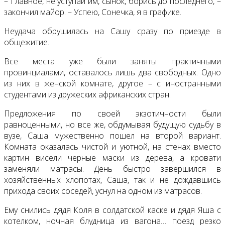
– Главное, не уступай им, сынок, борись до последнего, –
закончил майор. – Успею, Сонечка, я в графике.
Неудача обрушилась на Сашу сразу по приезде в
общежитие.
Все места уже были заняты практичными
провинциалами, оставалось лишь два свободных. Одно
из них в женской комнате, другое – с иностранными
студентами из дружеских африканских стран.
Предложения по своей экзотичности были
равноценными, но все же, обдумывая будущую судьбу в
вузе, Саша мужественно пошел на второй вариант.
Комната оказалась чистой и уютной, на стенах вместо
картин висели черные маски из дерева, а кровати
заменяли матрасы. День быстро завершился в
хозяйственных хлопотах, Саша, так и не дождавшись
прихода своих соседей, уснул на одном из матрасов.
Ему снились дядя Коля в солдатской каске и дядя Яша с
котелком, ночная блудница из вагона… поезд резко