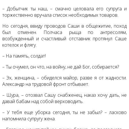
– Добытчик ты наш, – смачно целовала его супруга и
торжественно вручала список необходимых товаров.
Но сегодня, ввиду проводов Саши в общежитие, поход
был отменен. Полчаса рыща по антресолям,
возбужденный и счастливый отставник протянул Саше
котелок и флягу.
– На память, солдат!
– Ты очумел, он что, на войну, не дай Бог, собирается?
– Эх, женщина, – обиделся майор, разве я от жадности.
Александр на трудовой фронт отбывает.
– Шура, – отозвал Сашу снабженец, наказ хочу дать, не
давай бабам над собой верховодить.
– У тебя еще уборка сегодня, ты не забыл? – ласково
напомнила супругу жена.