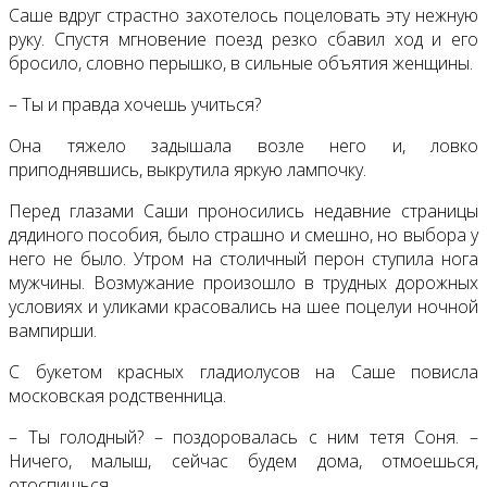
Саше вдруг страстно захотелось поцеловать эту нежную
руку. Спустя мгновение поезд резко сбавил ход и его
бросило, словно перышко, в сильные объятия женщины.
– Ты и правда хочешь учиться?
Она тяжело задышала возле него и, ловко
приподнявшись, выкрутила яркую лампочку.
Перед глазами Саши проносились недавние страницы
дядиного пособия, было страшно и смешно, но выбора у
него не было. Утром на столичный перон ступила нога
мужчины. Возмужание произошло в трудных дорожных
условиях и уликами красовались на шее поцелуи ночной
вампирши.
С букетом красных гладиолусов на Саше повисла
московская родственница.
– Ты голодный? – поздоровалась с ним тетя Соня. –
Ничего, малыш, сейчас будем дома, отмоешься,
отоспишься.