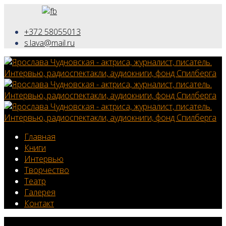
+372 58055013
s.lava@mail.ru
Главная
Книги
Интервью
Творчество
Театр
Галерея
Контакт